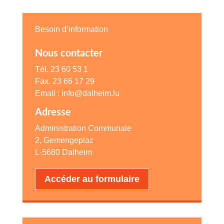
Besoin d’information
Nous contacter
Tél.
23 60 53 1
Fax.
23 66 17 29
Email : info@dalheim.lu
Adresse
Administration Communale
2, Gemengeplaz
L-5680 Dalheim
Accéder au formulaire