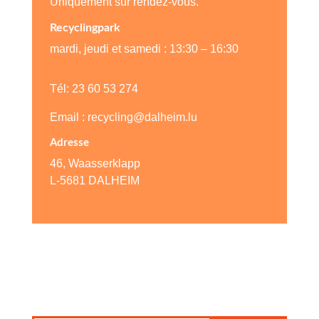
Uniquement sur rendez-vous.
Recyclingpark
mardi, jeudi et samedi : 13:30 – 16:30
Tél:
2
3 60 53 274
Email : recycling@dalheim.lu
Adresse
46, Waasserklapp
L-5681 DALHEIM